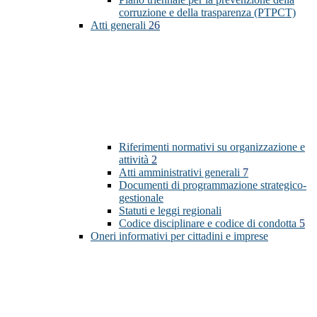
corruzione e della trasparenza (PTPCT)
Atti generali
26
Riferimenti normativi su organizzazione e
attività
2
Atti amministrativi generali
7
Documenti di programmazione strategico-
gestionale
Statuti e leggi regionali
Codice disciplinare e codice di condotta
5
Oneri informativi per cittadini e imprese