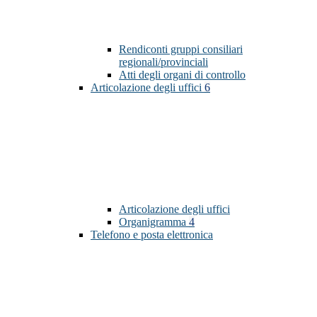
Rendiconti gruppi consiliari
regionali/provinciali
Atti degli organi di controllo
Articolazione degli uffici
6
Articolazione degli uffici
Organigramma
4
Telefono e posta elettronica