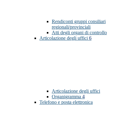
Rendiconti gruppi consiliari
regionali/provinciali
Atti degli organi di controllo
Articolazione degli uffici
6
Articolazione degli uffici
Organigramma
4
Telefono e posta elettronica