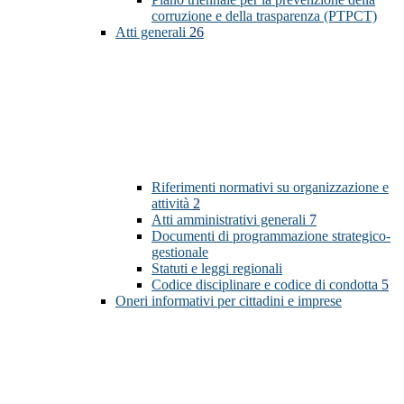
corruzione e della trasparenza (PTPCT)
Atti generali
26
Riferimenti normativi su organizzazione e
attività
2
Atti amministrativi generali
7
Documenti di programmazione strategico-
gestionale
Statuti e leggi regionali
Codice disciplinare e codice di condotta
5
Oneri informativi per cittadini e imprese