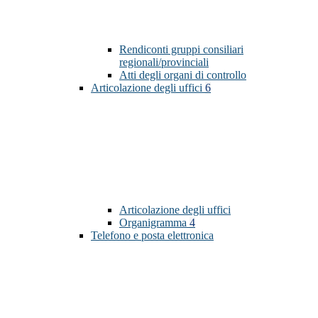
Rendiconti gruppi consiliari
regionali/provinciali
Atti degli organi di controllo
Articolazione degli uffici
6
Articolazione degli uffici
Organigramma
4
Telefono e posta elettronica