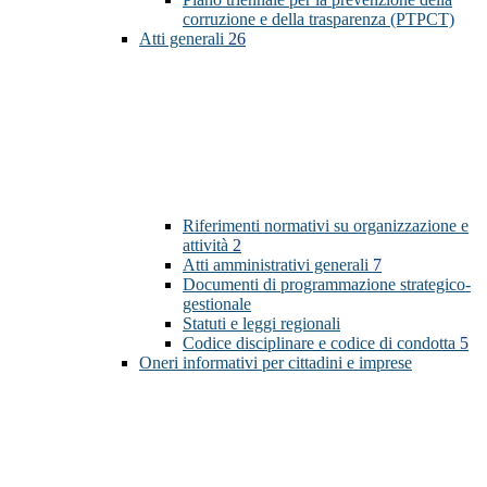
corruzione e della trasparenza (PTPCT)
Atti generali
26
Riferimenti normativi su organizzazione e
attività
2
Atti amministrativi generali
7
Documenti di programmazione strategico-
gestionale
Statuti e leggi regionali
Codice disciplinare e codice di condotta
5
Oneri informativi per cittadini e imprese