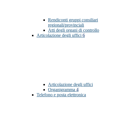
Rendiconti gruppi consiliari
regionali/provinciali
Atti degli organi di controllo
Articolazione degli uffici
6
Articolazione degli uffici
Organigramma
4
Telefono e posta elettronica