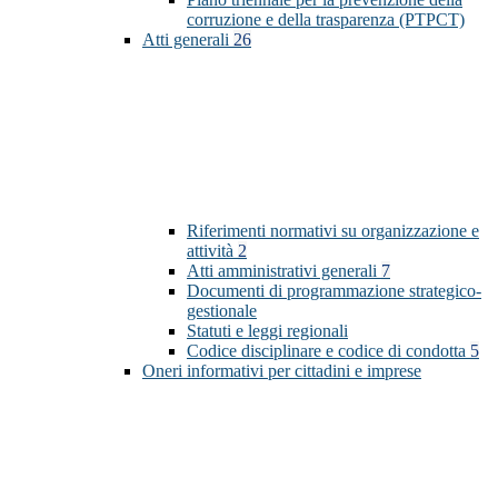
corruzione e della trasparenza (PTPCT)
Atti generali
26
Riferimenti normativi su organizzazione e
attività
2
Atti amministrativi generali
7
Documenti di programmazione strategico-
gestionale
Statuti e leggi regionali
Codice disciplinare e codice di condotta
5
Oneri informativi per cittadini e imprese