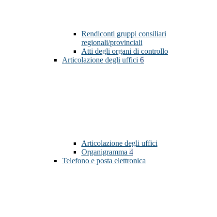
Rendiconti gruppi consiliari
regionali/provinciali
Atti degli organi di controllo
Articolazione degli uffici
6
Articolazione degli uffici
Organigramma
4
Telefono e posta elettronica