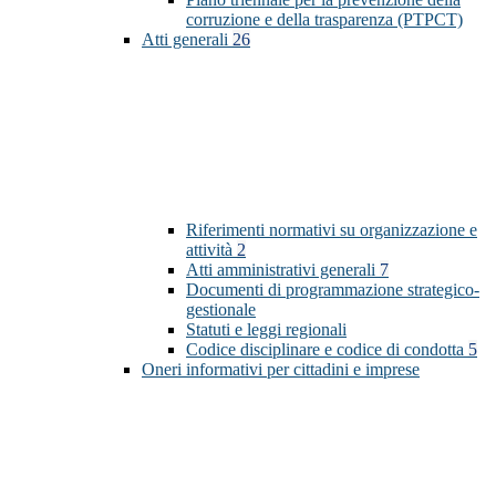
corruzione e della trasparenza (PTPCT)
Atti generali
26
Riferimenti normativi su organizzazione e
attività
2
Atti amministrativi generali
7
Documenti di programmazione strategico-
gestionale
Statuti e leggi regionali
Codice disciplinare e codice di condotta
5
Oneri informativi per cittadini e imprese