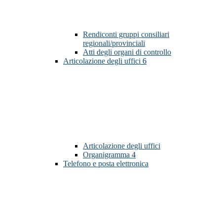
Rendiconti gruppi consiliari
regionali/provinciali
Atti degli organi di controllo
Articolazione degli uffici
6
Articolazione degli uffici
Organigramma
4
Telefono e posta elettronica