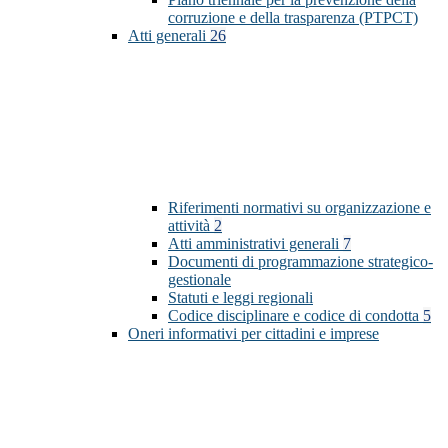
corruzione e della trasparenza (PTPCT)
Atti generali
26
Riferimenti normativi su organizzazione e
attività
2
Atti amministrativi generali
7
Documenti di programmazione strategico-
gestionale
Statuti e leggi regionali
Codice disciplinare e codice di condotta
5
Oneri informativi per cittadini e imprese