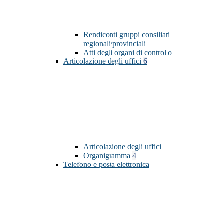
Rendiconti gruppi consiliari
regionali/provinciali
Atti degli organi di controllo
Articolazione degli uffici
6
Articolazione degli uffici
Organigramma
4
Telefono e posta elettronica