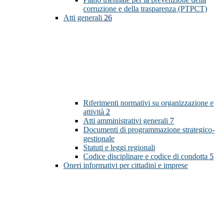
corruzione e della trasparenza (PTPCT)
Atti generali
26
Riferimenti normativi su organizzazione e
attività
2
Atti amministrativi generali
7
Documenti di programmazione strategico-
gestionale
Statuti e leggi regionali
Codice disciplinare e codice di condotta
5
Oneri informativi per cittadini e imprese