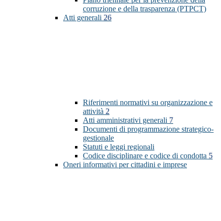
corruzione e della trasparenza (PTPCT)
Atti generali
26
Riferimenti normativi su organizzazione e
attività
2
Atti amministrativi generali
7
Documenti di programmazione strategico-
gestionale
Statuti e leggi regionali
Codice disciplinare e codice di condotta
5
Oneri informativi per cittadini e imprese