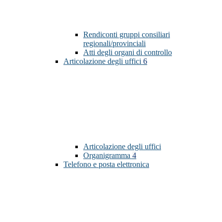
Rendiconti gruppi consiliari
regionali/provinciali
Atti degli organi di controllo
Articolazione degli uffici
6
Articolazione degli uffici
Organigramma
4
Telefono e posta elettronica