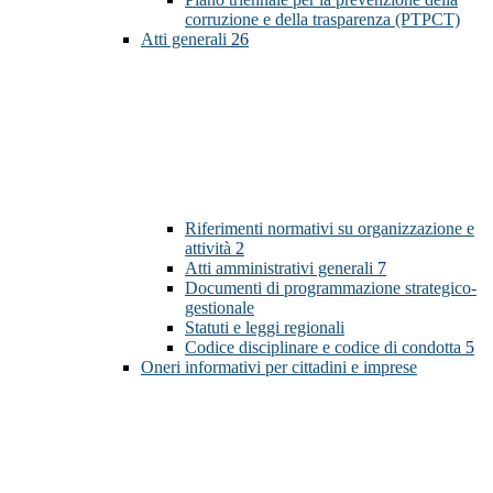
corruzione e della trasparenza (PTPCT)
Atti generali
26
Riferimenti normativi su organizzazione e
attività
2
Atti amministrativi generali
7
Documenti di programmazione strategico-
gestionale
Statuti e leggi regionali
Codice disciplinare e codice di condotta
5
Oneri informativi per cittadini e imprese