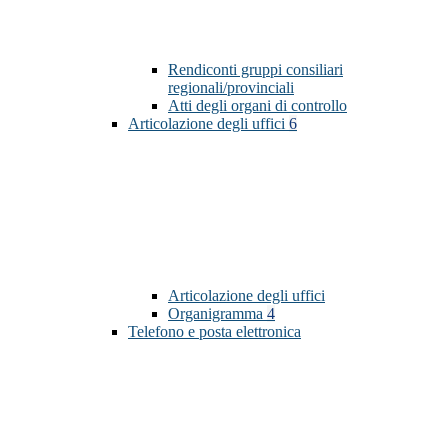
Rendiconti gruppi consiliari
regionali/provinciali
Atti degli organi di controllo
Articolazione degli uffici
6
Articolazione degli uffici
Organigramma
4
Telefono e posta elettronica