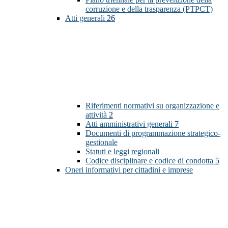
corruzione e della trasparenza (PTPCT)
Atti generali
26
Riferimenti normativi su organizzazione e
attività
2
Atti amministrativi generali
7
Documenti di programmazione strategico-
gestionale
Statuti e leggi regionali
Codice disciplinare e codice di condotta
5
Oneri informativi per cittadini e imprese