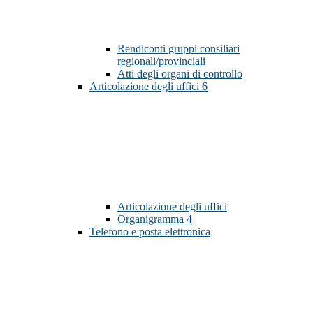
Rendiconti gruppi consiliari
regionali/provinciali
Atti degli organi di controllo
Articolazione degli uffici
6
Articolazione degli uffici
Organigramma
4
Telefono e posta elettronica