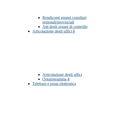
Rendiconti gruppi consiliari
regionali/provinciali
Atti degli organi di controllo
Articolazione degli uffici
6
Articolazione degli uffici
Organigramma
4
Telefono e posta elettronica