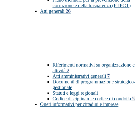
corruzione e della trasparenza (PTPCT)
Atti generali
26
Riferimenti normativi su organizzazione e
attività
2
Atti amministrativi generali
7
Documenti di programmazione strategico-
gestionale
Statuti e leggi regionali
Codice disciplinare e codice di condotta
5
Oneri informativi per cittadini e imprese