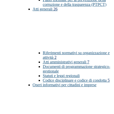
corruzione e della trasparenza (PTPCT)
Atti generali
26
Riferimenti normativi su organizzazione e
attività
2
Atti amministrativi generali
7
Documenti di programmazione strategico-
gestionale
Statuti e leggi regionali
Codice disciplinare e codice di condotta
5
Oneri informativi per cittadini e imprese