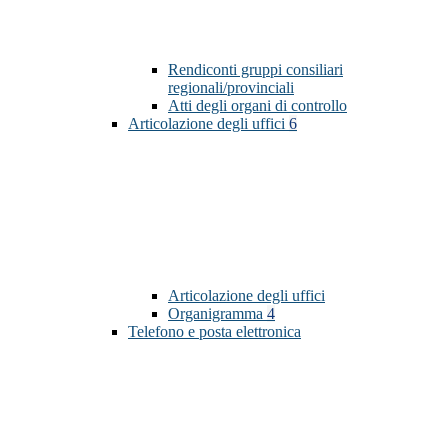
Rendiconti gruppi consiliari
regionali/provinciali
Atti degli organi di controllo
Articolazione degli uffici
6
Articolazione degli uffici
Organigramma
4
Telefono e posta elettronica