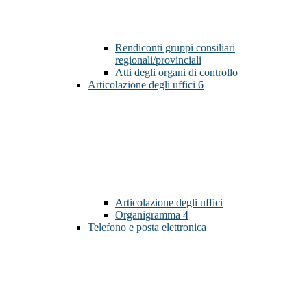
Rendiconti gruppi consiliari
regionali/provinciali
Atti degli organi di controllo
Articolazione degli uffici
6
Articolazione degli uffici
Organigramma
4
Telefono e posta elettronica