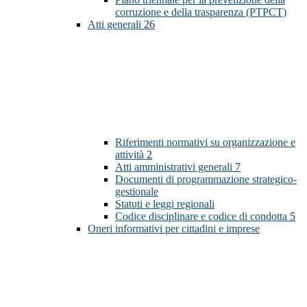
corruzione e della trasparenza (PTPCT)
Atti generali
26
Riferimenti normativi su organizzazione e
attività
2
Atti amministrativi generali
7
Documenti di programmazione strategico-
gestionale
Statuti e leggi regionali
Codice disciplinare e codice di condotta
5
Oneri informativi per cittadini e imprese