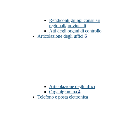
Rendiconti gruppi consiliari
regionali/provinciali
Atti degli organi di controllo
Articolazione degli uffici
6
Articolazione degli uffici
Organigramma
4
Telefono e posta elettronica