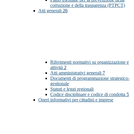
corruzione e della trasparenza (PTPCT)
Atti generali
26
Riferimenti normativi su organizzazione e
attività
2
Atti amministrativi generali
7
Documenti di programmazione strategico-
gestionale
Statuti e leggi regionali
Codice disciplinare e codice di condotta
5
Oneri informativi per cittadini e imprese