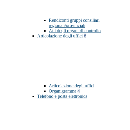
Rendiconti gruppi consiliari
regionali/provinciali
Atti degli organi di controllo
Articolazione degli uffici
6
Articolazione degli uffici
Organigramma
4
Telefono e posta elettronica