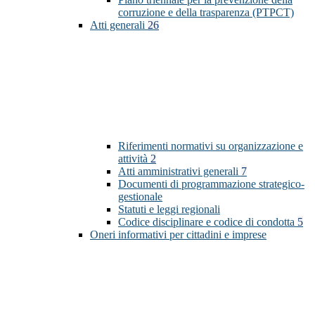
corruzione e della trasparenza (PTPCT)
Atti generali
26
Riferimenti normativi su organizzazione e
attività
2
Atti amministrativi generali
7
Documenti di programmazione strategico-
gestionale
Statuti e leggi regionali
Codice disciplinare e codice di condotta
5
Oneri informativi per cittadini e imprese