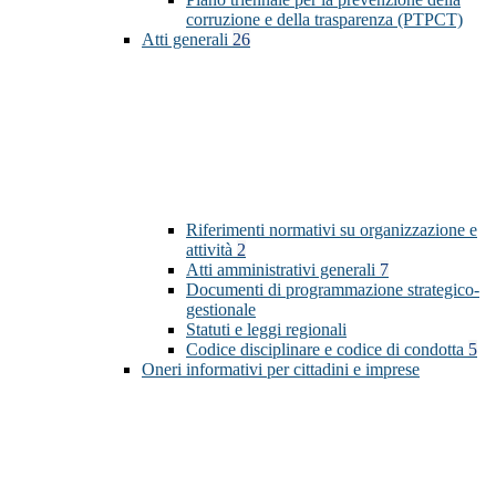
corruzione e della trasparenza (PTPCT)
Atti generali
26
Riferimenti normativi su organizzazione e
attività
2
Atti amministrativi generali
7
Documenti di programmazione strategico-
gestionale
Statuti e leggi regionali
Codice disciplinare e codice di condotta
5
Oneri informativi per cittadini e imprese