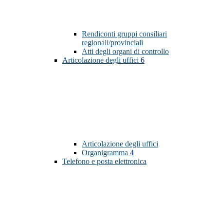
Rendiconti gruppi consiliari
regionali/provinciali
Atti degli organi di controllo
Articolazione degli uffici
6
Articolazione degli uffici
Organigramma
4
Telefono e posta elettronica