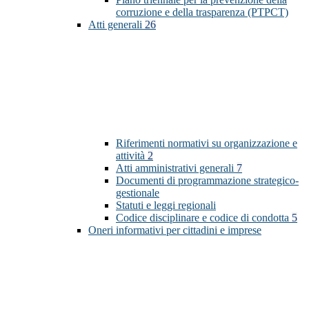
corruzione e della trasparenza (PTPCT)
Atti generali
26
Riferimenti normativi su organizzazione e
attività
2
Atti amministrativi generali
7
Documenti di programmazione strategico-
gestionale
Statuti e leggi regionali
Codice disciplinare e codice di condotta
5
Oneri informativi per cittadini e imprese