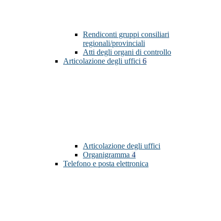
Rendiconti gruppi consiliari
regionali/provinciali
Atti degli organi di controllo
Articolazione degli uffici
6
Articolazione degli uffici
Organigramma
4
Telefono e posta elettronica