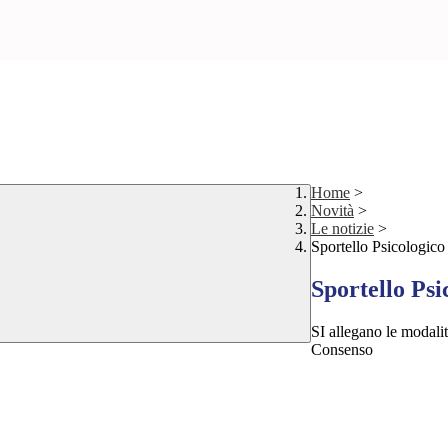
Home
>
Novità
>
Le notizie
>
Sportello Psicologico
Sportello Psi
SI allegano le modalit
Consenso