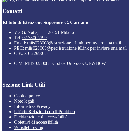
Contatti
Istituto di Istruzione Superiore G. Cardano
Via G. Natta, 11 - 20151 Milano
Tel:
02 38005599
Email:
miis023008@istruzione.it
Link per inviare una mail
PEC:
miis023008@pec.istruzione.it
Link per inviare una mail
C.F.: 80122690151
C.M. MIIS023008 - Codice Univoco: UFWH6W
Sezione Link Utili
Cookie policy
Note legali
Informativa Privacy
Ufficio Relazioni con il Pubblico
Dichiarazione di accessibilità
Obiettivi di accessibilità
Whistleblowing