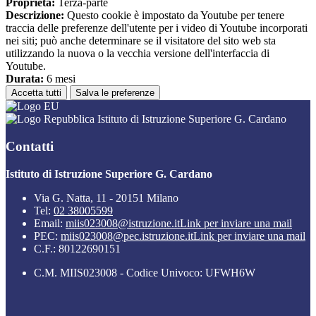
Proprieta:
Terza-parte
Descrizione:
Questo cookie è impostato da Youtube per tenere
traccia delle preferenze dell'utente per i video di Youtube incorporati
nei siti; può anche determinare se il visitatore del sito web sta
utilizzando la nuova o la vecchia versione dell'interfaccia di
Youtube.
Durata:
6 mesi
Accetta tutti
Salva le preferenze
Istituto di Istruzione Superiore G. Cardano
Contatti
Istituto di Istruzione Superiore G. Cardano
Via G. Natta, 11 - 20151 Milano
Tel:
02 38005599
Email:
miis023008@istruzione.it
Link per inviare una mail
PEC:
miis023008@pec.istruzione.it
Link per inviare una mail
C.F.: 80122690151
C.M. MIIS023008 - Codice Univoco: UFWH6W