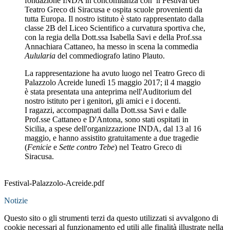
fondazione INDA in concomitanza con il Festival del
Teatro Greco di Siracusa e ospita scuole provenienti da
tutta Europa. Il nostro istituto è stato rappresentato dalla
classe 2B del Liceo Scientifico a curvatura sportiva che,
con la regia della Dott.ssa Isabella Savi e della Prof.ssa
Annachiara Cattaneo, ha messo in scena la commedia
Aulularia
del commediografo latino Plauto.
La rappresentazione ha avuto luogo nel Teatro Greco di
Palazzolo Acreide lunedì 15 maggio 2017; il 4 maggio
è stata presentata una anteprima nell'Auditorium del
nostro istituto per i genitori, gli amici e i docenti.
I ragazzi, accompagnati dalla Dott.ssa Savi e dalle
Prof.sse Cattaneo e D'Antona, sono stati ospitati in
Sicilia, a spese dell'organizzazione INDA, dal 13 al 16
maggio, e hanno assistito gratuitamente a due tragedie
(
Fenicie
e
Sette contro Tebe
) nel Teatro Greco di
Siracusa.
Festival-Palazzolo-Acreide.pdf
Notizie
Questo sito o gli strumenti terzi da questo utilizzati si avvalgono di
cookie necessari al funzionamento ed utili alle finalità illustrate nella