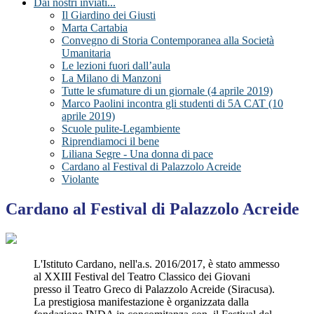
Dai nostri inviati...
Il Giardino dei Giusti
Marta Cartabia
Convegno di Storia Contemporanea alla Società
Umanitaria
Le lezioni fuori dall’aula
La Milano di Manzoni
Tutte le sfumature di un giornale (4 aprile 2019)
Marco Paolini incontra gli studenti di 5A CAT (10
aprile 2019)
Scuole pulite-Legambiente
Riprendiamoci il bene
Liliana Segre - Una donna di pace
Cardano al Festival di Palazzolo Acreide
Violante
Cardano al Festival di Palazzolo Acreide
L'Istituto Cardano, nell'a.s. 2016/2017, è stato ammesso
al XXIII Festival
del Teatro Classico dei Giovani
presso il Teatro Greco di Palazzolo Acreide (Siracusa).
La prestigiosa manifestazione è organizzata dalla