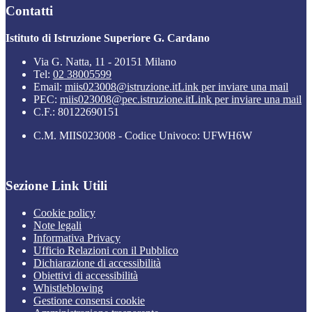
Contatti
Istituto di Istruzione Superiore G. Cardano
Via G. Natta, 11 - 20151 Milano
Tel:
02 38005599
Email:
miis023008@istruzione.it
Link per inviare una mail
PEC:
miis023008@pec.istruzione.it
Link per inviare una mail
C.F.: 80122690151
C.M. MIIS023008 - Codice Univoco: UFWH6W
Sezione Link Utili
Cookie policy
Note legali
Informativa Privacy
Ufficio Relazioni con il Pubblico
Dichiarazione di accessibilità
Obiettivi di accessibilità
Whistleblowing
Gestione consensi cookie