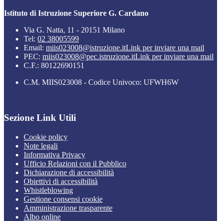
Istituto di Istruzione Superiore G. Cardano
Via G. Natta, 11 - 20151 Milano
Tel:
02 38005599
Email:
miis023008@istruzione.it
Link per inviare una mail
PEC:
miis023008@pec.istruzione.it
Link per inviare una mail
C.F.: 80122690151
C.M. MIIS023008 - Codice Univoco: UFWH6W
Sezione Link Utili
Cookie policy
Note legali
Informativa Privacy
Ufficio Relazioni con il Pubblico
Dichiarazione di accessibilità
Obiettivi di accessibilità
Whistleblowing
Gestione consensi cookie
Amministrazione trasparente
Albo online