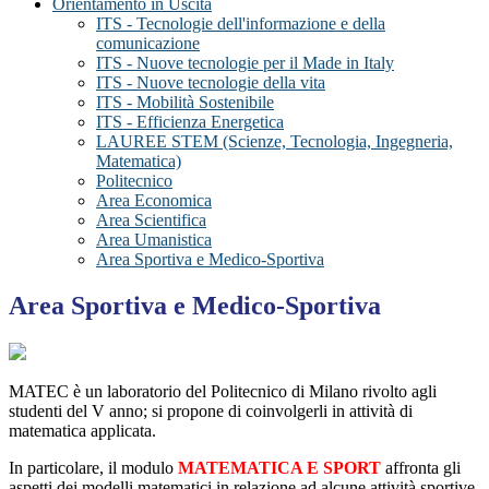
Orientamento in Uscita
ITS - Tecnologie dell'informazione e della
comunicazione
ITS - Nuove tecnologie per il Made in Italy
ITS - Nuove tecnologie della vita
ITS - Mobilità Sostenibile
ITS - Efficienza Energetica
LAUREE STEM (Scienze, Tecnologia, Ingegneria,
Matematica)
Politecnico
Area Economica
Area Scientifica
Area Umanistica
Area Sportiva e Medico-Sportiva
Area Sportiva e Medico-Sportiva
MATEC è un laboratorio del Politecnico di Milano rivolto agli
studenti del V anno; si propone di coinvolgerli in attività di
matematica applicata.
In particolare, il modulo
MATEMATICA E SPORT
affronta gli
aspetti dei modelli matematici in relazione ad alcune attività sportive