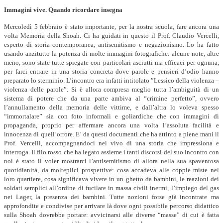
Immagini vive. Quando ricordare insegna
Mercoledì 5 febbraio è stato importante, per la nostra scuola, fare ancora una
volta
M
emoria della Shoah. Ci ha guidati in questo il Prof. Claudio Vercelli,
esperto di storia contemporanea, antisemitismo e negazionismo.
Lo ha fatto
usando anzitutto la potenza di molte immagini fotografiche: alcune note, altre
meno,
sono state tutte spiegate con particolari
asciutti ma efficaci
per ognuna,
per farci entrare in una storia concreta
dove parole e pensieri d’odio hanno
preparato lo sterminio. L’incontro era infatti intitolato ”
Lessico della violenza –
violenza delle parole
”. Si è allora compresa meglio tutta l’ambiguità di un
sistema di potere che da una parte ambiva al “crimine perfetto”,
ovvero
l’annullamento della memoria delle vittime, e dall’altra
lo voleva spesso
“immortalare” sia con foto informali
e goliardiche
che con immagini di
propaganda, proprio per
affermare ancora una volta
l’assoluta facilità e
innocenza
di quell’orrore. E’ da questi documenti che ha attinto a piene mani il
Prof. Vercelli, accompagnandoci nel vivo di una storia
che impressiona e
interroga. Il filo rosso che ha legato assieme i tanti discorsi del suo incontro con
noi è stato il voler mostrarci l’antisemitismo di allora nella sua spaventosa
quotidianità, da molteplici prospettive: cosa accadeva alle coppie miste nel
loro quartiere, cosa significava vivere in un ghetto da bambini, le reazioni dei
soldati semplici all’ordine di fucilare in massa civili inermi, l’impiego del gas
nei Lager,
la presenza dei bambini
. Tutte nozioni
forse
già
incontrate
ma
approfondite e condivise per
arrivare là dove ogni possibile percorso didattico
sulla Shoah dovrebbe portare: avvicinarsi alle diverse “masse” di cui è fatta