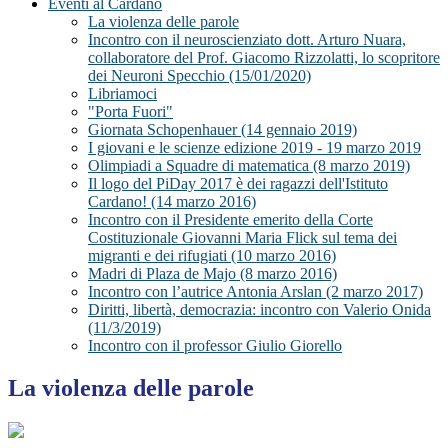
Eventi al Cardano
La violenza delle parole
Incontro con il neuroscienziato dott. Arturo Nuara,
collaboratore del Prof. Giacomo Rizzolatti, lo scopritore
dei Neuroni Specchio (15/01/2020)
Libriamoci
"Porta Fuori"
Giornata Schopenhauer (14 gennaio 2019)
I giovani e le scienze edizione 2019 - 19 marzo 2019
Olimpiadi a Squadre di matematica (8 marzo 2019)
Il logo del PiDay 2017 è dei ragazzi dell'Istituto
Cardano! (14 marzo 2016)
Incontro con il Presidente emerito della Corte
Costituzionale Giovanni Maria Flick sul tema dei
migranti e dei rifugiati (10 marzo 2016)
Madri di Plaza de Majo (8 marzo 2016)
Incontro con l’autrice Antonia Arslan (2 marzo 2017)
Diritti, libertà, democrazia: incontro con Valerio Onida
(11/3/2019)
Incontro con il professor Giulio Giorello
La violenza delle parole