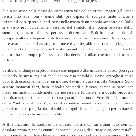
quella storia per scorgervi l’individuo, il soggetto, la persona.
In questo senso nella massa dei corpi senza vita delle vittime - magari
già visti e
rivisti fino alla noia -
siamo stati più capaci
di scorger
e
tante uniche e
irripetibili vite spezzate, c
osì come
nella massa di u
n popolo accecato dall’odio
si è visto più l
ucidamente l’assenso del singolo alla logica perversa dello
sterminio, pensato già in sé per essere dimenticato.
E d
i fronte a una foto di
gruppo scattata alle guardie di Auschwitz durante un momento di pausa, con
pose assolutamente rilassate,
sornione
e divertite,
abbiamo ricordato la grande
lezione di Liliana Segre che nel nostro incontro con lei ci spiegò come il livello
di umanità sia sempre più basso in chi ha deciso di odiare che in quanti ne sono
vittime.
Se abbiamo dunque capito insieme che negare o dimenticare la Shoah prosegue
in fondo
le stesse ragioni che l’hanno resa possibile,
siamo orgogliosi come
Scuola di esserci fermati, per un giorno, d
avanti a
questa giusta Memoria. Sono
sempre momenti forti,
forse talvolta scomodi
o faticosi
perché si tocca con
mano un male imponderabile, ma necessari e
formativi, e a questo proposito
ricordiamoci, tutti noi studenti e insegnanti, la lettura di Vercelli della dittatura
come “bullismo di Stato”, dove il carnefice rivendica sempre una violenza
precedente alla p
ropria
, da lui subita, e ogni sforzo è impiegato per evitare di
v
enire a patti
con la propria moralità.
A
fine incontro lo studio
so
ha chiesto, mostrando un’ultima foto con un
desolato primo piano di cumuli di scarpe: “e oggi, di tutto questo, cosa resta?”.
Se potremo rispondere che
quanto
restano
sono
i volti, i nomi e soprattutto la