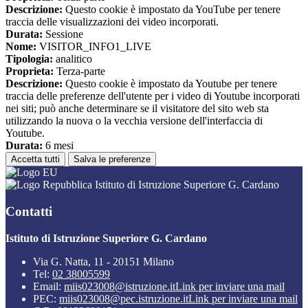
Descrizione:
Questo cookie è impostato da YouTube per tenere
traccia delle visualizzazioni dei video incorporati.
Durata:
Sessione
Nome:
VISITOR_INFO1_LIVE
Tipologia:
analitico
Proprieta:
Terza-parte
Descrizione:
Questo cookie è impostato da Youtube per tenere
traccia delle preferenze dell'utente per i video di Youtube incorporati
nei siti; può anche determinare se il visitatore del sito web sta
utilizzando la nuova o la vecchia versione dell'interfaccia di
Youtube.
Durata:
6 mesi
Accetta tutti
Salva le preferenze
Istituto di Istruzione Superiore G. Cardano
Contatti
Istituto di Istruzione Superiore G. Cardano
Via G. Natta, 11 - 20151 Milano
Tel:
02 38005599
Email:
miis023008@istruzione.it
Link per inviare una mail
PEC:
miis023008@pec.istruzione.it
Link per inviare una mail