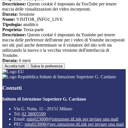
Descrizione:
Questo cookie è impostato da YouTube per tenere
traccia delle visualizzazioni dei video incorporati.
Durata:
Sessione
Nome:
VISITOR_INFO1_LIVE
Tipologia:
analitico
Proprieta:
Terza-parte
Descrizione:
Questo cookie è impostato da Youtube per tenere
traccia delle preferenze dell'utente per i video di Youtube incorporati
nei siti; può anche determinare se il visitatore del sito web sta
utilizzando la nuova o la vecchia versione dell'interfaccia di
Youtube.
Durata:
6 mesi
Accetta tutti
Salva le preferenze
Istituto di Istruzione Superiore G. Cardano
Contatti
Istituto di Istruzione Superiore G. Cardano
Via G. Natta, 11 - 20151 Milano
Tel:
02 38005599
Email:
miis023008@istruzione.it
Link per inviare una mail
PEC:
miis023008@pec.istruzione.it
Link per inviare una mail