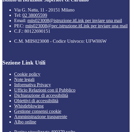
Via G. Natta, 11 - 20151 Milano
Tel:
02 38005599
Email:
miis023008@istruzione.it
Link per inviare una mail
PEC:
miis023008@pec.istruzione.it
Link per inviare una mail
C.F.: 80122690151
C.M. MIIS023008 - Codice Univoco: UFWH6W
Sezione Link Utili
Cookie policy
Note legali
Informativa Privacy
Ufficio Relazioni con il Pubblico
Dichiarazione di accessibilità
Obiettivi di accessibilità
Whistleblowing
Gestione consensi cookie
Amministrazione trasparente
Albo online
Pagina visualizzata
400379
volte