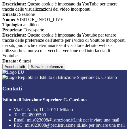
Descrizione:
Questo cookie è impostato da YouTube per tenere
traccia delle visualizzazioni dei video incorporati.
Durata:
Sessione
Nome:
VISITOR_INFO1_LIVE
Tipologia:
analitico
Proprieta:
Terza-parte
Descrizione:
Questo cookie è impostato da Youtube per tenere
traccia delle preferenze dell'utente per i video di Youtube incorporati
nei siti; può anche determinare se il visitatore del sito web sta
utilizzando la nuova o la vecchia versione dell'interfaccia di
Youtube.
Durata:
6 mesi
Accetta tutti
Salva le preferenze
Istituto di Istruzione Superiore G. Cardano
Contatti
Istituto di Istruzione Superiore G. Cardano
Via G. Natta, 11 - 20151 Milano
Tel:
02 38005599
Email:
miis023008@istruzione.it
Link per inviare una mail
PEC:
miis023008@pec.istruzione.it
Link per inviare una mail