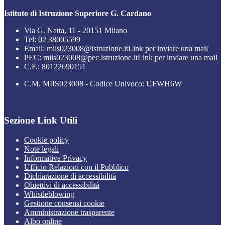
Istituto di Istruzione Superiore G. Cardano
Via G. Natta, 11 - 20151 Milano
Tel:
02 38005599
Email:
miis023008@istruzione.it
Link per inviare una mail
PEC:
miis023008@pec.istruzione.it
Link per inviare una mail
C.F.: 80122690151
C.M. MIIS023008 - Codice Univoco: UFWH6W
Sezione Link Utili
Cookie policy
Note legali
Informativa Privacy
Ufficio Relazioni con il Pubblico
Dichiarazione di accessibilità
Obiettivi di accessibilità
Whistleblowing
Gestione consensi cookie
Amministrazione trasparente
Albo online