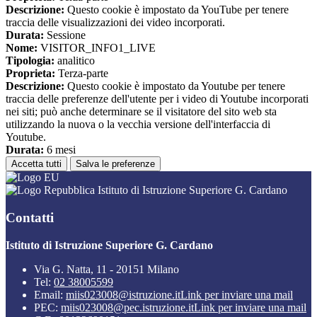
Descrizione:
Questo cookie è impostato da YouTube per tenere
traccia delle visualizzazioni dei video incorporati.
Durata:
Sessione
Nome:
VISITOR_INFO1_LIVE
Tipologia:
analitico
Proprieta:
Terza-parte
Descrizione:
Questo cookie è impostato da Youtube per tenere
traccia delle preferenze dell'utente per i video di Youtube incorporati
nei siti; può anche determinare se il visitatore del sito web sta
utilizzando la nuova o la vecchia versione dell'interfaccia di
Youtube.
Durata:
6 mesi
Accetta tutti
Salva le preferenze
Istituto di Istruzione Superiore G. Cardano
Contatti
Istituto di Istruzione Superiore G. Cardano
Via G. Natta, 11 - 20151 Milano
Tel:
02 38005599
Email:
miis023008@istruzione.it
Link per inviare una mail
PEC:
miis023008@pec.istruzione.it
Link per inviare una mail