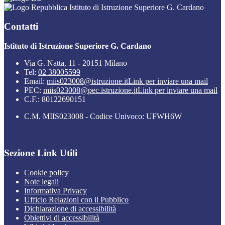
Istituto di Istruzione Superiore G. Cardano
Contatti
Istituto di Istruzione Superiore G. Cardano
Via G. Natta, 11 - 20151 Milano
Tel:
02 38005599
Email:
miis023008@istruzione.it
Link per inviare una mail
PEC:
miis023008@pec.istruzione.it
Link per inviare una mail
C.F.: 80122690151
C.M. MIIS023008 - Codice Univoco: UFWH6W
Sezione Link Utili
Cookie policy
Note legali
Informativa Privacy
Ufficio Relazioni con il Pubblico
Dichiarazione di accessibilità
Obiettivi di accessibilità