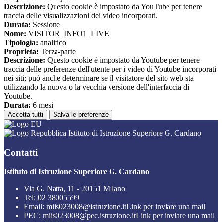
Descrizione:
Questo cookie è impostato da YouTube per tenere
traccia delle visualizzazioni dei video incorporati.
Durata:
Sessione
Nome:
VISITOR_INFO1_LIVE
Tipologia:
analitico
Proprieta:
Terza-parte
Descrizione:
Questo cookie è impostato da Youtube per tenere
traccia delle preferenze dell'utente per i video di Youtube incorporati
nei siti; può anche determinare se il visitatore del sito web sta
utilizzando la nuova o la vecchia versione dell'interfaccia di
Youtube.
Durata:
6 mesi
Accetta tutti
Salva le preferenze
Istituto di Istruzione Superiore G. Cardano
Contatti
Istituto di Istruzione Superiore G. Cardano
Via G. Natta, 11 - 20151 Milano
Tel:
02 38005599
Email:
miis023008@istruzione.it
Link per inviare una mail
PEC:
miis023008@pec.istruzione.it
Link per inviare una mail