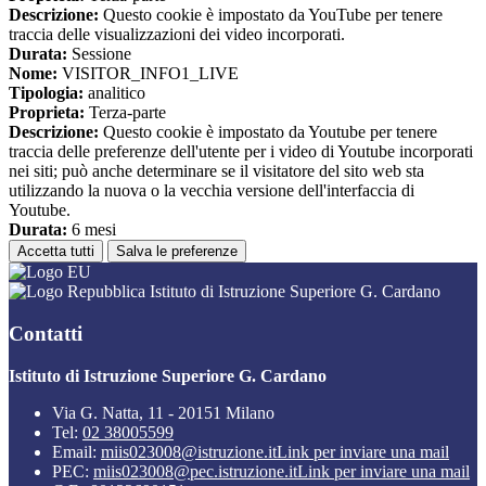
Descrizione:
Questo cookie è impostato da YouTube per tenere
traccia delle visualizzazioni dei video incorporati.
Durata:
Sessione
Nome:
VISITOR_INFO1_LIVE
Tipologia:
analitico
Proprieta:
Terza-parte
Descrizione:
Questo cookie è impostato da Youtube per tenere
traccia delle preferenze dell'utente per i video di Youtube incorporati
nei siti; può anche determinare se il visitatore del sito web sta
utilizzando la nuova o la vecchia versione dell'interfaccia di
Youtube.
Durata:
6 mesi
Accetta tutti
Salva le preferenze
Istituto di Istruzione Superiore G. Cardano
Contatti
Istituto di Istruzione Superiore G. Cardano
Via G. Natta, 11 - 20151 Milano
Tel:
02 38005599
Email:
miis023008@istruzione.it
Link per inviare una mail
PEC:
miis023008@pec.istruzione.it
Link per inviare una mail