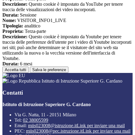
Descrizione:
Questo cookie è impostato da YouTube per tenere
traccia delle visualizzazioni dei video incorporati.
Durata:
Sessione
Nome:
VISITOR_INFO1_LIVE
Tipologia:
analitico
Proprieta:
Terza-parte
Descrizione:
Questo cookie è impostato da Youtube per tenere
traccia delle preferenze dell'utente per i video di Youtube incorporati
nei siti; può anche determinare se il visitatore del sito web sta
utilizzando la nuova o la vecchia versione dell'interfaccia di
Youtube.
Durata:
6 mesi
Accetta tutti
Salva le preferenze
Istituto di Istruzione Superiore G. Cardano
Contatti
Istituto di Istruzione Superiore G. Cardano
Via G. Natta, 11 - 20151 Milano
Tel:
02 38005599
Email:
miis023008@istruzione.it
Link per inviare una mail
PEC:
miis023008@pec.istruzione.it
Link per inviare una mail